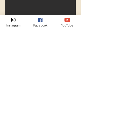
Instagram
Facebook
YouTube
GRUNDA & LANDA -
En paus för nervsystemet
MEDITATION, MJUK YOGA, ANDNING
OCH REGLERING AV NERVSYSTEMET
Vårt nervsystem kan ibland fastna i
stress och oro oavsett om saker är
bra just nu. Det gör att muskler
spänns och käkar bits ihop Det
här är en stund där vi med olika